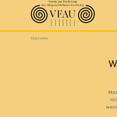
Startseite
W
Man
mi
weni