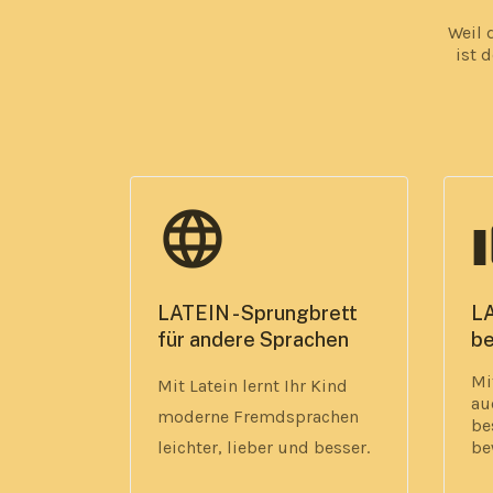
Weil 
ist 
language
th
LATEIN - Sprungbrett
LA
für andere Sprachen
be
Mi
Mit Latein lernt Ihr Kind
au
moderne Fremdsprachen
be
leichter, lieber und besser.
be