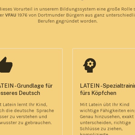
dieses Vorurteil in unserem Bildungssystem eine große Rolle s
der
VFAU
1976 von Dortmunder Bürgern aus ganz unterschiedl
Berufen gegründet worden.
umb_up
psychology
TEIN - Grundlage für
LATEIN - Spezialtrain
sseres Deutsch
fürs Köpfchen
t Latein lernt Ihr Kind,
Mit Latein übt Ihr Kind
ch die deutsche
Sprache
wichtige Fähigkeiten ein:
sser zu verstehen und
Genau hinzusehen, exakt
wusster
zu gebrauchen.
unterscheiden, richtige
Schlüsse zu ziehen,
komplizierte