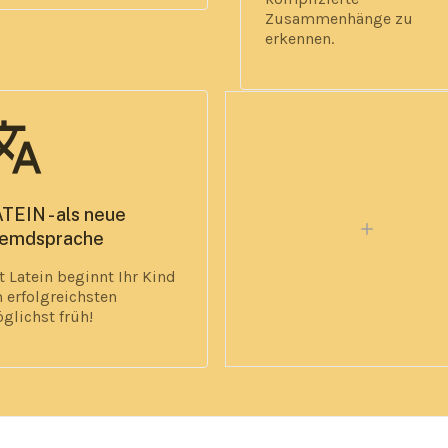
Zusammenhänge zu
erkennen.
anslate
TEIN - als neue
remdsprache
t Latein beginnt Ihr Kind
m
erfolgreichsten
glichst früh!