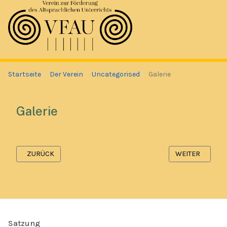
Startseite
Der Verein
Uncategorised
Galerie
Galerie
VORHERIGER BEITRAG: SATZUNG
NÄCHSTER BEIT
ZURÜCK
WEITER
Satzung