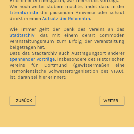
Brief einer Offiziersgattin, war Thema des Vortrags.
Wer noch weiter stöbern möchte, findet dazu in der
Literaturliste
die passenden Hinweise oder schaut
direkt in einen
Aufsatz der Referentin
.
Wie immer geht der Dank des Vereins an das
Stadtarchiv
, das mit einem derart commoden
Veranstaltungsraum zum Erfolg der Veranstaltung
beigetragen hat.
Dass das Stadtarchiv auch Austragungsort anderer
spannender Vorträge
, insbesondere des Historischen
Vereins für Dortmund (gewissermaßen eine
Tremoniensische Schwesterorganisation des VFAU),
ist, daran sei hier erinnert!
VORHERIGER BEITRAG: NACHRUF AUF REINHARD SPÄNLE
NÄCHSTER BEITR
ZURÜCK
WEITER